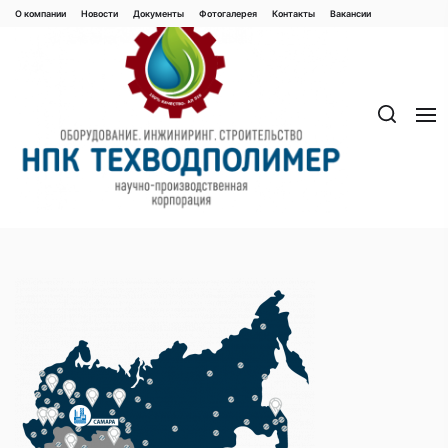
Перейти
О компании
Новости
Документы
Фотогалерея
Контaкты
Вакaнсии
к
содержимому