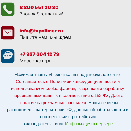
8 800 551 30 80
Звонок бесплатный
info@tvpolimer.ru
Пишите нам, мы ждем
+7 927 604 12 79
Мессенджеры
Нажимая кнопку «Принять», вы подтверждаете, что:
Просматривая данный веб сайт, и обращаясь к нам, вы:
Соглашаетесь с
Политикой конфиденциальности и использованием cookie-файлов
,
Соглашаетесь с Политикой конфиденциальности и
Разрешаете обработку персональных данных в соответствии с 152-ФЗ
,
использованием cookie-файлов
,
Разрешаете обработку
Даёте согласие на рекламные рассылки
.
Отозвать согласие на обработку персональных данных: по эл-почте:
персональных данных в соответствии с 152-ФЗ
,
Даёте
info@tvpolimer.ru
| по телефону
8 800 551 30 80
согласие на рекламные рассылки
. Наши серверы
Наши серверы расположены на территории РФ, данные обрабатываются в
расположены на территории РФ, данные обрабатываются в
соответствии с российским законодательством.
Информация о сервере и
хостинге.
соответствии с российским
законодательством.
Информация о сервере
Сайт носит исключительно информационный характер и не является
публичной офертой (
ст. 437 ГК РФ
). Для уточнения стоимости, условий