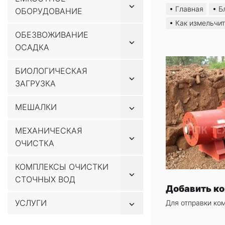
Показывать
к
Главная
Б
ОБОРУДОВАНИЕ
подменю
содержимому
Как измельчит
ОБЕЗВОЖИВАНИЕ
Показывать
ОСАДКА
подменю
БИОЛОГИЧЕСКАЯ
Показывать
ЗАГРУЗКА
подменю
Показывать
МЕШАЛКИ
подменю
МЕХАНИЧЕСКАЯ
Показывать
ОЧИСТКА
подменю
КОМПЛЕКСЫ ОЧИСТКИ
Показывать
СТОЧНЫХ ВОД
подменю
Добавить к
Показывать
УСЛУГИ
Для отправки ко
подменю