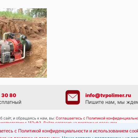
 30 80
info@tvpolimer.ru
сплатный
Пишите нам, мы жде
 сайт, и обращаясь к нам, вы:
Соглашаетесь с Политикой конфиденциально
соответствии с 152-ФЗ
,
Даёте согласие на рекламные рассылки
.
работку персональных данных: по эл-почте:
info@tvpolimer.ru
| по телефону
етесь с Политикой конфиденциальности и использованием coo
ны на территории РФ, данные обрабатываются в соответствии с российск