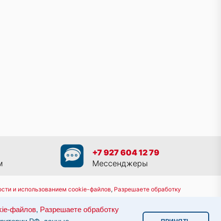
+7 927 604 12 79
м
Мессенджеры
сти и использованием cookie-файлов
,
Разрешаете обработку
8 800 551 30 80
kie-файлов
,
Разрешаете обработку
им законодательством.
Информация о сервере и хостинге.