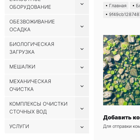
Показывать
к
Главная
Б
ОБОРУДОВАНИЕ
подменю
содержимому
9f49cb12874
ОБЕЗВОЖИВАНИЕ
Показывать
ОСАДКА
подменю
БИОЛОГИЧЕСКАЯ
Показывать
ЗАГРУЗКА
подменю
Показывать
МЕШАЛКИ
подменю
МЕХАНИЧЕСКАЯ
Показывать
ОЧИСТКА
подменю
КОМПЛЕКСЫ ОЧИСТКИ
Показывать
СТОЧНЫХ ВОД
подменю
Добавить к
Показывать
УСЛУГИ
Для отправки ко
подменю