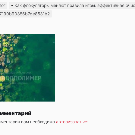
лог
Как флокуляторы меняют правила игры: эффективная очи
87190b90356b7de8531b2
омментарий
мментария вам необходимо
авторизоваться
.