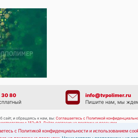
 30 80
info@tvpolimer.ru
сплатный
Пишите нам, мы жде
 сайт, и обращаясь к нам, вы:
Соглашаетесь с Политикой конфиденциально
соответствии с 152-ФЗ
,
Даёте согласие на рекламные рассылки
.
работку персональных данных: по эл-почте:
info@tvpolimer.ru
| по телефону
етесь с Политикой конфиденциальности и использованием coo
ны на территории РФ, данные обрабатываются в соответствии с российск