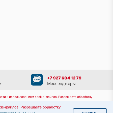
+7 927 604 12 79
м
Мессенджеры
сти и использованием cookie-файлов
,
Разрешаете обработку
8 800 551 30 80
kie-файлов
,
Разрешаете обработку
им законодательством.
Информация о сервере и хостинге.