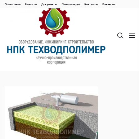
Перейти
О компании
Новости
Документы
Фотогалерея
Контaкты
Вакaнсии
к
содержимому