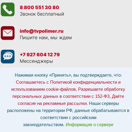
8 800 551 30 80
Звонок бесплатный
info@tvpolimer.ru
Пишите нам, мы ждем
+7 927 604 12 79
Мессенджеры
Нажимая кнопку «Принять», вы подтверждаете, что:
Просматривая данный веб сайт, и обращаясь к нам, вы:
Соглашаетесь с
Политикой конфиденциальности и использованием cookie-файлов
,
Соглашаетесь с Политикой конфиденциальности и
Разрешаете обработку персональных данных в соответствии с 152-ФЗ
,
использованием cookie-файлов
,
Разрешаете обработку
Даёте согласие на рекламные рассылки
.
Отозвать согласие на обработку персональных данных: по эл-почте:
персональных данных в соответствии с 152-ФЗ
,
Даёте
info@tvpolimer.ru
| по телефону
8 800 551 30 80
согласие на рекламные рассылки
. Наши серверы
Наши серверы расположены на территории РФ, данные обрабатываются в
расположены на территории РФ, данные обрабатываются в
соответствии с российским законодательством.
Информация о сервере и
хостинге.
соответствии с российским
законодательством.
Информация о сервере
Сайт носит исключительно информационный характер и не является
публичной офертой (
ст. 437 ГК РФ
). Для уточнения стоимости, условий