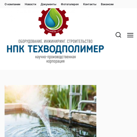
Перейти
О компании
Новости
Документы
Фотогалерея
Контaкты
Вакaнсии
к
содержимому