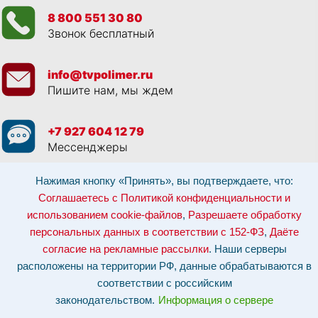
8 800 551 30 80
Звонок бесплатный
info@tvpolimer.ru
Пишите нам, мы ждем
+7 927 604 12 79
Мессенджеры
Нажимая кнопку «Принять», вы подтверждаете, что:
Просматривая данный веб сайт, и обращаясь к нам, вы:
Соглашаетесь с
Политикой конфиденциальности и использованием cookie-файлов
,
Соглашаетесь с Политикой конфиденциальности и
Разрешаете обработку персональных данных в соответствии с 152-ФЗ
,
использованием cookie-файлов
,
Разрешаете обработку
Даёте согласие на рекламные рассылки
.
Отозвать согласие на обработку персональных данных: по эл-почте:
персональных данных в соответствии с 152-ФЗ
,
Даёте
info@tvpolimer.ru
| по телефону
8 800 551 30 80
согласие на рекламные рассылки
. Наши серверы
Наши серверы расположены на территории РФ, данные обрабатываются в
расположены на территории РФ, данные обрабатываются в
соответствии с российским законодательством.
Информация о сервере и
хостинге.
соответствии с российским
законодательством.
Информация о сервере
Сайт носит исключительно информационный характер и не является
публичной офертой (
ст. 437 ГК РФ
). Для уточнения стоимости, условий