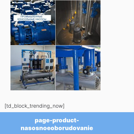
[td_block_trending_now]
page-product-
nasosnoeoborudovanie