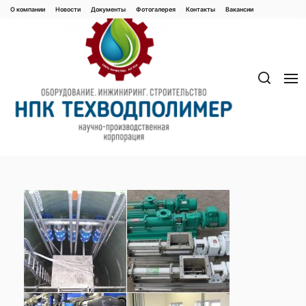
Перейти
О компании
Новости
Документы
Фотогалерея
Контaкты
Вакaнсии
к
содержимому