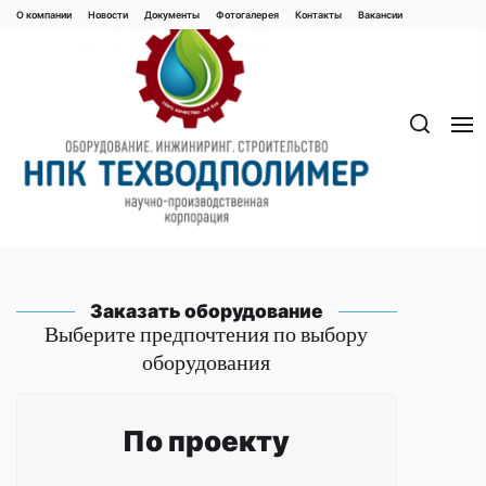
Перейти
О компании
Новости
Документы
Фотогалерея
Контaкты
Вакaнсии
к
содержимому
Заказать оборудование
Выберите предпочтения по выбору
оборудования
По проекту