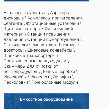
Аэраторы трубчатые
\
Аэраторы
дисковые
\
Комплексы приготовления
реагента
\
Флотационные установки
\
Щитовые затворы
\
Фильтрующий
материал
\
Станции повышения
давления
\
Станции пожаротушения
\
Статические смесители
\
Шнековые
дозаторы
\
Шнековые конвейеры
\
Шнековые транспортеры
\
Промышленные воздуходувки
\
Скиммеры для очистки от
нефтепродуктов
\
Донные скребки
\
Илоскребы
\
Илососы
\
Эрлифты
\
Песколовки
\
Тонкослойные модули
Емкостное оборудование