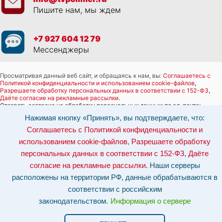
Пишите нам, мы ждем
+7 927 604 12 79
Мессенджеры
Просматривая данный веб сайт, и обращаясь к нам, вы:
Соглашаетесь с
Политикой конфиденциальности и использованием cookie-файлов
,
Разрешаете обработку персональных данных в соответствии с 152-ФЗ
,
Даёте согласие на рекламные рассылки
.
Отозвать согласие на обработку персональных данных: по эл-почте:
info@tvpolimer.ru
| по телефону
8 800 551 30 80
Нажимая кнопку «Принять», вы подтверждаете, что:
Наши серверы расположены на территории РФ, данные обрабатываются в
Соглашаетесь с Политикой конфиденциальности и
соответствии с российским законодательством.
Информация о сервере и
использованием cookie-файлов
,
Разрешаете обработку
хостинге.
персональных данных в соответствии с 152-ФЗ
,
Даёте
Сайт носит исключительно информационный характер и не является
согласие на рекламные рассылки
. Наши серверы
публичной офертой (
ст. 437 ГК РФ
). Для уточнения стоимости, условий
оказания услуг и технических характеристик обращайтесь по контактам,
расположены на территории РФ, данные обрабатываются в
указанным на сайте.
соответствии с российским
законодательством.
Информация о сервере