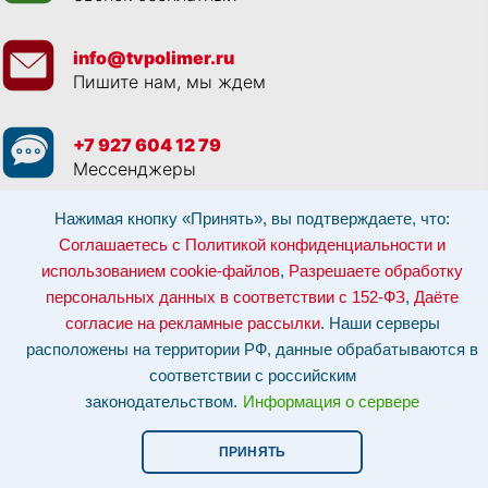
info@tvpolimer.ru
Пишите нам, мы ждем
+7 927 604 12 79
Мессенджеры
Нажимая кнопку «Принять», вы подтверждаете, что:
Просматривая данный веб сайт, и обращаясь к нам, вы:
Соглашаетесь с
Политикой конфиденциальности и использованием cookie-файлов
,
Соглашаетесь с Политикой конфиденциальности и
Разрешаете обработку персональных данных в соответствии с 152-ФЗ
,
использованием cookie-файлов
,
Разрешаете обработку
Даёте согласие на рекламные рассылки
.
Отозвать согласие на обработку персональных данных: по эл-почте:
персональных данных в соответствии с 152-ФЗ
,
Даёте
info@tvpolimer.ru
| по телефону
8 800 551 30 80
согласие на рекламные рассылки
. Наши серверы
Наши серверы расположены на территории РФ, данные обрабатываются в
расположены на территории РФ, данные обрабатываются в
соответствии с российским законодательством.
Информация о сервере и
хостинге.
соответствии с российским
законодательством.
Информация о сервере
Сайт носит исключительно информационный характер и не является
публичной офертой (
ст. 437 ГК РФ
). Для уточнения стоимости, условий
оказания услуг и технических характеристик обращайтесь по контактам,
ПРИНЯТЬ
указанным на сайте.