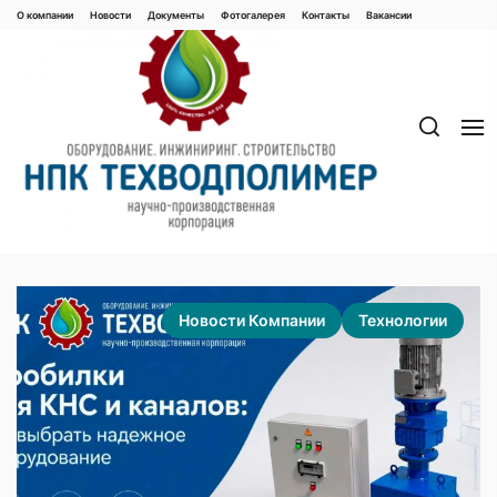
Перейти
О компании
Новости
Документы
Фотогалерея
Контaкты
Вакaнсии
к
содержимому
Новости Компании
Технологии