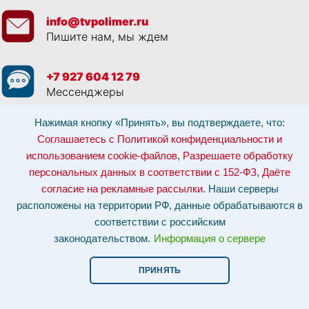
info@tvpolimer.ru
Пишите нам, мы ждем
+7 927 604 12 79
Мессенджеры
Нажимая кнопку «Принять», вы подтверждаете, что:
Просматривая данный веб сайт, и обращаясь к нам, вы:
Соглашаетесь с
Политикой конфиденциальности и использованием cookie-файлов
,
Соглашаетесь с Политикой конфиденциальности и
Разрешаете обработку персональных данных в соответствии с 152-ФЗ
,
использованием cookie-файлов
,
Разрешаете обработку
Даёте согласие на рекламные рассылки
.
Отозвать согласие на обработку персональных данных: по эл-почте:
персональных данных в соответствии с 152-ФЗ
,
Даёте
info@tvpolimer.ru
| по телефону
8 800 551 30 80
согласие на рекламные рассылки
. Наши серверы
Наши серверы расположены на территории РФ, данные обрабатываются в
расположены на территории РФ, данные обрабатываются в
соответствии с российским законодательством.
Информация о сервере и
хостинге.
соответствии с российским
законодательством.
Информация о сервере
Сайт носит исключительно информационный характер и не является
публичной офертой (
ст. 437 ГК РФ
). Для уточнения стоимости, условий
оказания услуг и технических характеристик обращайтесь по контактам,
ПРИНЯТЬ
указанным на сайте.