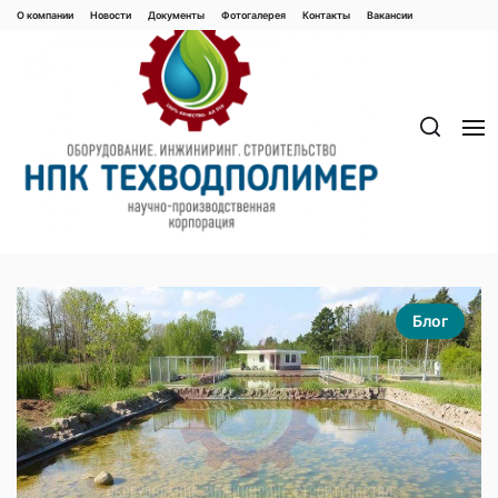
Перейти
О компании
Новости
Документы
Фотогалерея
Контaкты
Вакaнсии
к
содержимому
Блог