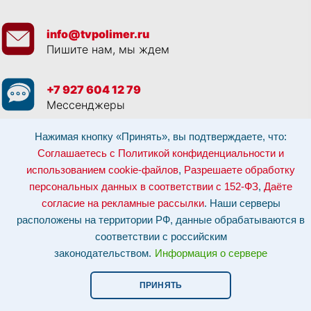
info@tvpolimer.ru
Пишите нам, мы ждем
+7 927 604 12 79
Мессенджеры
Нажимая кнопку «Принять», вы подтверждаете, что:
Просматривая данный веб сайт, и обращаясь к нам, вы:
Соглашаетесь с
Политикой конфиденциальности и использованием cookie-файлов
,
Соглашаетесь с Политикой конфиденциальности и
Разрешаете обработку персональных данных в соответствии с 152-ФЗ
,
использованием cookie-файлов
,
Разрешаете обработку
Даёте согласие на рекламные рассылки
.
Отозвать согласие на обработку персональных данных: по эл-почте:
персональных данных в соответствии с 152-ФЗ
,
Даёте
info@tvpolimer.ru
| по телефону
8 800 551 30 80
согласие на рекламные рассылки
. Наши серверы
Наши серверы расположены на территории РФ, данные обрабатываются в
расположены на территории РФ, данные обрабатываются в
соответствии с российским законодательством.
Информация о сервере и
хостинге.
соответствии с российским
законодательством.
Информация о сервере
Сайт носит исключительно информационный характер и не является
публичной офертой (
ст. 437 ГК РФ
). Для уточнения стоимости, условий
оказания услуг и технических характеристик обращайтесь по контактам,
ПРИНЯТЬ
указанным на сайте.