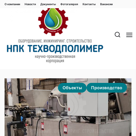
Перейти
О компании
Новости
Документы
Фотогалерея
Контaкты
Вакaнсии
к
содержимому
Объекты
Производство