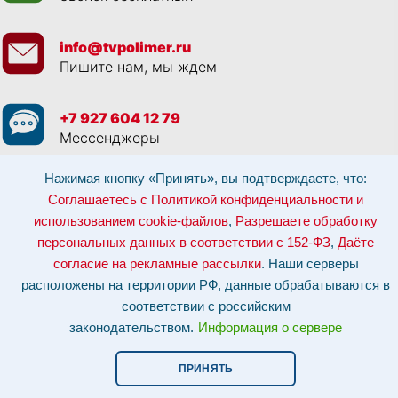
info@tvpolimer.ru
Пишите нам, мы ждем
+7 927 604 12 79
Мессенджеры
Нажимая кнопку «Принять», вы подтверждаете, что:
Просматривая данный веб сайт, и обращаясь к нам, вы:
Соглашаетесь с
Политикой конфиденциальности и использованием cookie-файлов
,
Соглашаетесь с Политикой конфиденциальности и
Разрешаете обработку персональных данных в соответствии с 152-ФЗ
,
использованием cookie-файлов
,
Разрешаете обработку
Даёте согласие на рекламные рассылки
.
Отозвать согласие на обработку персональных данных: по эл-почте:
персональных данных в соответствии с 152-ФЗ
,
Даёте
info@tvpolimer.ru
| по телефону
8 800 551 30 80
согласие на рекламные рассылки
. Наши серверы
Наши серверы расположены на территории РФ, данные обрабатываются в
расположены на территории РФ, данные обрабатываются в
соответствии с российским законодательством.
Информация о сервере и
хостинге.
соответствии с российским
законодательством.
Информация о сервере
Сайт носит исключительно информационный характер и не является
публичной офертой (
ст. 437 ГК РФ
). Для уточнения стоимости, условий
оказания услуг и технических характеристик обращайтесь по контактам,
ПРИНЯТЬ
указанным на сайте.