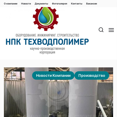
Перейти
О компании
Новости
Документы
Фотогалерея
Контaкты
Вакaнсии
к
содержимому
Новости Компании
Производство