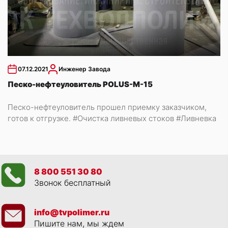
07.12.2021
Инженер Завода
Песко-нефтеуловитель POLUS-M-15
Песко-нефтеуловитель прошел приемку заказчиком,
готов к отгрузке. #Очистка ливневых стоков #Ливневка
8 800 551 30 80
Звонок бесплатный
info@tvpolimer.ru
Пишите нам, мы ждем