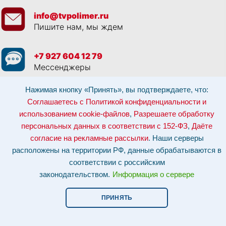
info@tvpolimer.ru
Пишите нам, мы ждем
+7 927 604 12 79
Мессенджеры
Нажимая кнопку «Принять», вы подтверждаете, что:
Просматривая данный веб сайт, и обращаясь к нам, вы:
Соглашаетесь с
Политикой конфиденциальности и использованием cookie-файлов
,
Соглашаетесь с Политикой конфиденциальности и
Разрешаете обработку персональных данных в соответствии с 152-ФЗ
,
использованием cookie-файлов
,
Разрешаете обработку
Даёте согласие на рекламные рассылки
.
Отозвать согласие на обработку персональных данных: по эл-почте:
персональных данных в соответствии с 152-ФЗ
,
Даёте
info@tvpolimer.ru
| по телефону
8 800 551 30 80
согласие на рекламные рассылки
. Наши серверы
Наши серверы расположены на территории РФ, данные обрабатываются в
расположены на территории РФ, данные обрабатываются в
соответствии с российским законодательством.
Информация о сервере и
хостинге.
соответствии с российским
законодательством.
Информация о сервере
Сайт носит исключительно информационный характер и не является
публичной офертой (
ст. 437 ГК РФ
). Для уточнения стоимости, условий
оказания услуг и технических характеристик обращайтесь по контактам,
ПРИНЯТЬ
указанным на сайте.