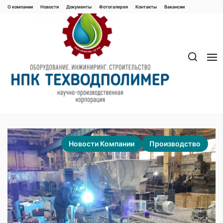
Перейти
О компании
Новости
Документы
Фотогалерея
Контaкты
Вакaнсии
к
содержимому
Новости Компании
Производство