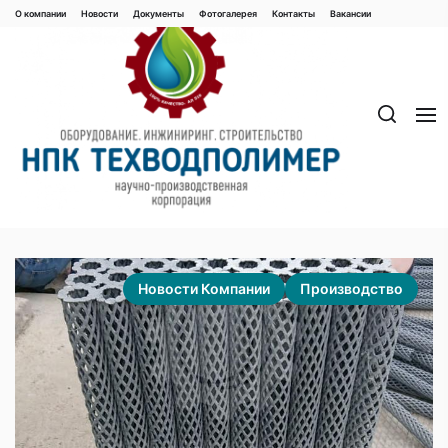
Перейти
О компании
Новости
Документы
Фотогалерея
Контaкты
Вакaнсии
к
содержимому
Новости Компании
Производство