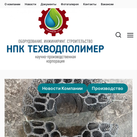
Перейти
О компании
Новости
Документы
Фотогалерея
Контaкты
Вакaнсии
к
содержимому
Новости Компании
Производство