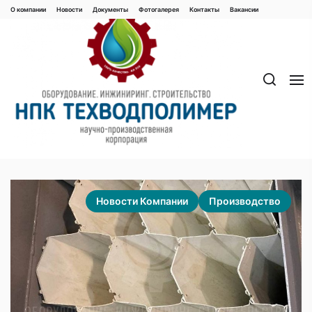
Перейти
О компании
Новости
Документы
Фотогалерея
Контaкты
Вакaнсии
к
содержимому
Новости Компании
Производство