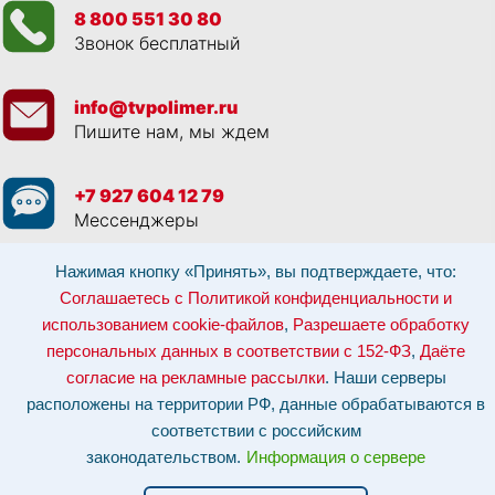
8 800 551 30 80
Звонок бесплатный
info@tvpolimer.ru
Пишите нам, мы ждем
+7 927 604 12 79
Мессенджеры
Нажимая кнопку «Принять», вы подтверждаете, что:
Просматривая данный веб сайт, и обращаясь к нам, вы:
Соглашаетесь с
Политикой конфиденциальности и использованием cookie-файлов
,
Соглашаетесь с Политикой конфиденциальности и
Разрешаете обработку персональных данных в соответствии с 152-ФЗ
,
использованием cookie-файлов
,
Разрешаете обработку
Даёте согласие на рекламные рассылки
.
Отозвать согласие на обработку персональных данных: по эл-почте:
персональных данных в соответствии с 152-ФЗ
,
Даёте
info@tvpolimer.ru
| по телефону
8 800 551 30 80
согласие на рекламные рассылки
. Наши серверы
Наши серверы расположены на территории РФ, данные обрабатываются в
расположены на территории РФ, данные обрабатываются в
соответствии с российским законодательством.
Информация о сервере и
хостинге.
соответствии с российским
законодательством.
Информация о сервере
Сайт носит исключительно информационный характер и не является
публичной офертой (
ст. 437 ГК РФ
). Для уточнения стоимости, условий