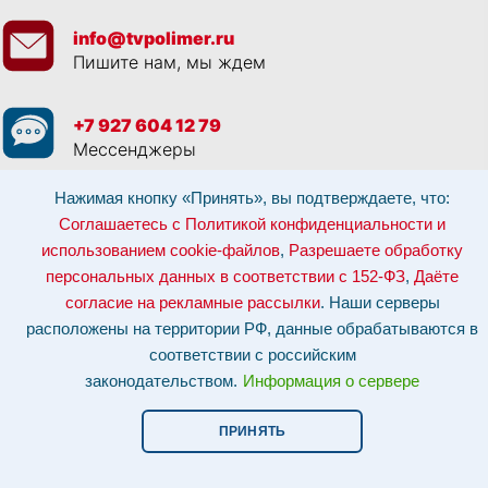
info@tvpolimer.ru
Пишите нам, мы ждем
+7 927 604 12 79
Мессенджеры
Нажимая кнопку «Принять», вы подтверждаете, что:
Просматривая данный веб сайт, и обращаясь к нам, вы:
Соглашаетесь с
Политикой конфиденциальности и использованием cookie-файлов
,
Соглашаетесь с Политикой конфиденциальности и
Разрешаете обработку персональных данных в соответствии с 152-ФЗ
,
использованием cookie-файлов
,
Разрешаете обработку
Даёте согласие на рекламные рассылки
.
Отозвать согласие на обработку персональных данных: по эл-почте:
персональных данных в соответствии с 152-ФЗ
,
Даёте
info@tvpolimer.ru
| по телефону
8 800 551 30 80
согласие на рекламные рассылки
. Наши серверы
Наши серверы расположены на территории РФ, данные обрабатываются в
расположены на территории РФ, данные обрабатываются в
соответствии с российским законодательством.
Информация о сервере и
хостинге.
соответствии с российским
законодательством.
Информация о сервере
Сайт носит исключительно информационный характер и не является
публичной офертой (
ст. 437 ГК РФ
). Для уточнения стоимости, условий
оказания услуг и технических характеристик обращайтесь по контактам,
ПРИНЯТЬ
указанным на сайте.