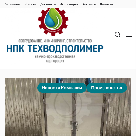
Перейти
О компании
Новости
Документы
Фотогалерея
Контaкты
Вакaнсии
к
содержимому
Новости Компании
Производство