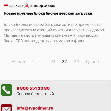
30.07.2021
Инженер Завода
Новые круглые блоки биологической загрузки
Блоки Биологической Загрузки активно применяются
производителями станций очистки для частных домов.
Мы идем на встречу нашим клиентам и производим
блоки ББЗ нестандартных размеров и форм...
Навигация
Назад
1
…
21
22
23
Далее
по
записям
8 800 551 30 80
Звонок бесплатный
info@tvpolimer.ru