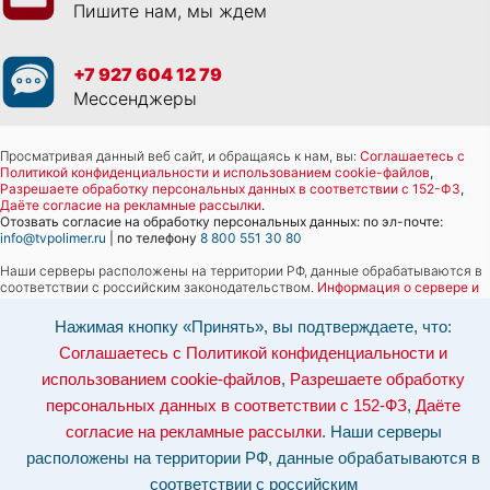
Пишите нам, мы ждем
+7 927 604 12 79
Мессенджеры
Просматривая данный веб сайт, и обращаясь к нам, вы:
Соглашаетесь с
Политикой конфиденциальности и использованием cookie-файлов
,
Разрешаете обработку персональных данных в соответствии с 152-ФЗ
,
Даёте согласие на рекламные рассылки
.
Отозвать согласие на обработку персональных данных: по эл-почте:
info@tvpolimer.ru
| по телефону
8 800 551 30 80
Наши серверы расположены на территории РФ, данные обрабатываются в
соответствии с российским законодательством.
Информация о сервере и
хостинге.
Нажимая кнопку «Принять», вы подтверждаете, что:
Сайт носит исключительно информационный характер и не является
Соглашаетесь с Политикой конфиденциальности и
публичной офертой (
ст. 437 ГК РФ
). Для уточнения стоимости, условий
оказания услуг и технических характеристик обращайтесь по контактам,
использованием cookie-файлов
,
Разрешаете обработку
указанным на сайте.
персональных данных в соответствии с 152-ФЗ
,
Даёте
согласие на рекламные рассылки
. Наши серверы
расположены на территории РФ, данные обрабатываются в
соответствии с российским