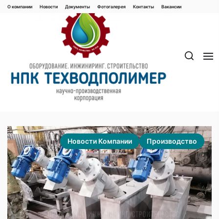
Перейти
О компании
Новости
Документы
Фотогалерея
Контaкты
Вакaнсии
к
содержимому
Новости Компании
Производство