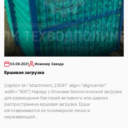
03.08.2021
Инженер Завода
Ершовая загрузка
[caption id="attachment_23591" align="aligncenter"
width="900"] Наряду с блоками биологической загрузки
для размещения бактерий активного ила широко
распространена ершовая загрузка. Ерши
изготавливаются из полимерной лески и
нержавеющей...