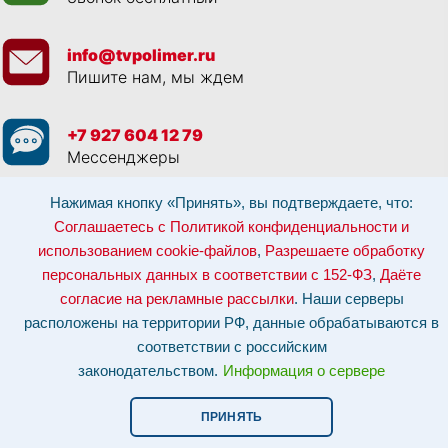
info@tvpolimer.ru
Пишите нам, мы ждем
+7 927 604 12 79
Мессенджеры
Нажимая кнопку «Принять», вы подтверждаете, что:
Просматривая данный веб сайт, и обращаясь к нам, вы:
Соглашаетесь с
Политикой конфиденциальности и использованием cookie-файлов
,
Соглашаетесь с Политикой конфиденциальности и
Разрешаете обработку персональных данных в соответствии с 152-ФЗ
,
использованием cookie-файлов
,
Разрешаете обработку
Даёте согласие на рекламные рассылки
.
Отозвать согласие на обработку персональных данных: по эл-почте:
персональных данных в соответствии с 152-ФЗ
,
Даёте
info@tvpolimer.ru
| по телефону
8 800 551 30 80
согласие на рекламные рассылки
. Наши серверы
Наши серверы расположены на территории РФ, данные обрабатываются в
расположены на территории РФ, данные обрабатываются в
соответствии с российским законодательством.
Информация о сервере и
хостинге.
соответствии с российским
законодательством.
Информация о сервере
Сайт носит исключительно информационный характер и не является
публичной офертой (
ст. 437 ГК РФ
). Для уточнения стоимости, условий
оказания услуг и технических характеристик обращайтесь по контактам,
ПРИНЯТЬ
указанным на сайте.